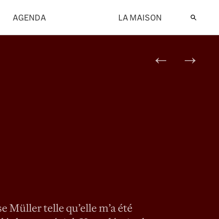
AGENDA
LA MAISON
 Corti
Livre pré
Livre
se Müller telle qu’elle m’a été