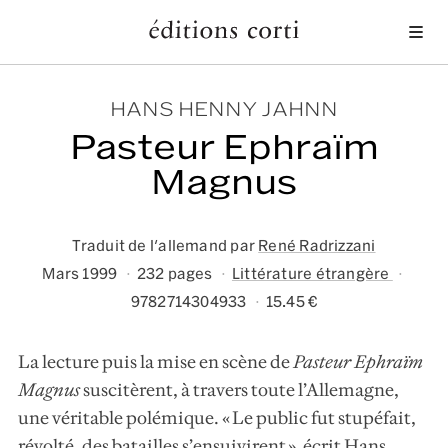
Me
HANS HENNY JAHNN
Pasteur Ephraïm
Magnus
Traduit de l'allemand par
René Radrizzani
Mars 1999
232 pages
Littérature étrangère
9782714304933
15.45 €
La lecture puis la mise en scène de
Pasteur Ephraïm
Magnus
suscitèrent, à travers toute l’Allemagne,
une véritable polémique. « Le public fut stupéfait,
révolté, des batailles s’ensuivirent », écrit Hans