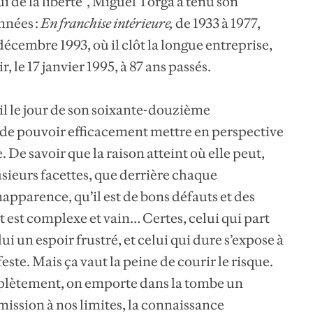
ui de la liberté”, Miguel Torga a tenu son
nnées :
En franchise intérieure
,
de 1933 à 1977,
décembre 1993, où il clôt la longue entreprise,
, le 17 janvier 1995, à 87 ans passés.
il le jour de son soixante-douzième
 de pouvoir efficacement mettre en perspective
ie. De savoir que la raison atteint où elle peut,
usieurs facettes, que derrière chaque
apparence, qu’il est de bons défauts et des
 est complexe et vain… Certes, celui qui part
i un espoir frustré, et celui qui dure s’expose à
este. Mais ça vaut la peine de courir le risque.
plètement, on emporte dans la tombe un
umission à nos limites, la connaissance