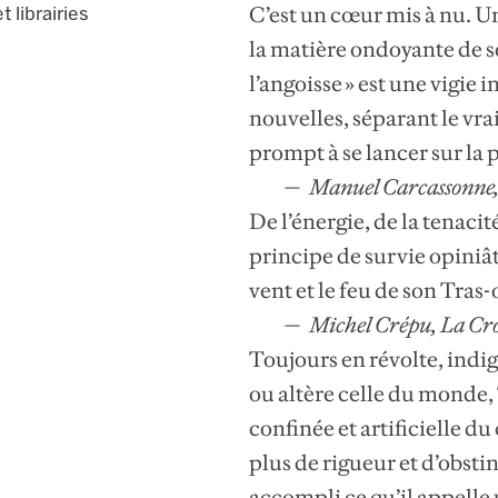
C’est un cœur mis à nu. Un
t librairies
la matière ondoyante de so
l’angoisse » est une vigie
nouvelles, séparant le vr
prompt à se lancer sur la 
Manuel Carcassonne, 
De l’énergie, de la tenaci
principe de survie opiniât
vent et le feu de son Tras
Michel Crépu, La Cr
Toujours en révolte, indig
ou altère celle du monde,
confinée et artificielle d
plus de rigueur et d’obst
accompli ce qu’il appelle 