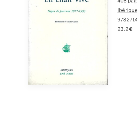
408 pa
Ibériqu
978271
23.2 €