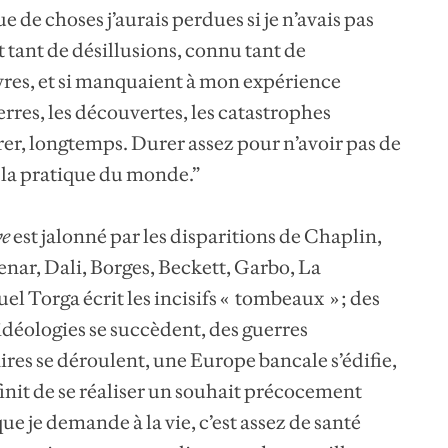
e de choses j’aurais perdues si je n’avais pas
t tant de désillusions, connu tant de
ivres, et si manquaient à mon expérience
rres, les découvertes, les catastrophes
Durer, longtemps. Durer assez pour n’avoir pas de
et la pratique du monde.”
ve
est jalonné par les disparitions de Chaplin,
enar, Dali, Borges, Beckett, Garbo, La
el Torga écrit les incisifs « tombeaux » ; des
idéologies se succèdent, des guerres
res se déroulent, une Europe bancale s’édifie,
 finit de se réaliser un souhait précocement
ue je demande à la vie, c’est assez de santé