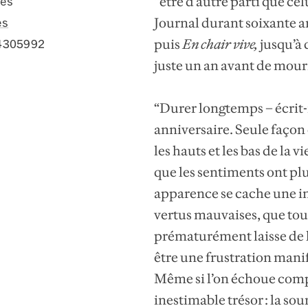
“être d’autre parti que cel
ges
Journal durant soixante a
es
puis
En chair vive
,
jusqu’à 
4305992
juste un an avant de mourir
“Durer longtemps – écrit-
anniversaire. Seule façon
les hauts et les bas de la v
que les sentiments ont pl
apparence se cache une in
vertus mauvaises, que tout
prématurément laisse de lu
être une frustration manif
Même si l’on échoue com
inestimable trésor : la so