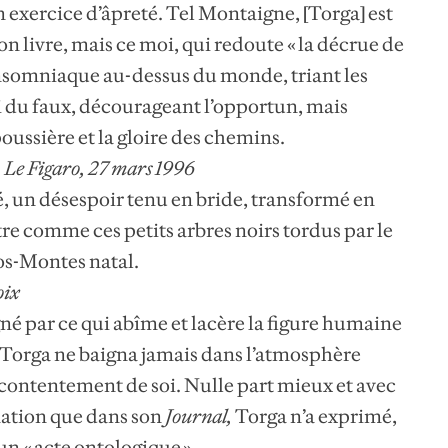
 exercice d’âpreté. Tel Montaigne, [Torga] est
n livre, mais ce moi, qui redoute « la décrue de
 insomniaque au-dessus du monde, triant les
ai du faux, décourageant l’opportun, mais
poussière et la gloire des chemins.
Le Figaro, 27 mars 1996
té, un désespoir tenu en bride, transformé en
re comme ces petits arbres noirs tordus par le
-os-Montes natal.
oix
né par ce qui abîme et lacère la figure humaine
 Torga ne baigna jamais dans l’atmosphère
u contentement de soi. Nulle part mieux et avec
ination que dans son
Journal
,
Torga n’a exprimé,
un « acte ontologique ».