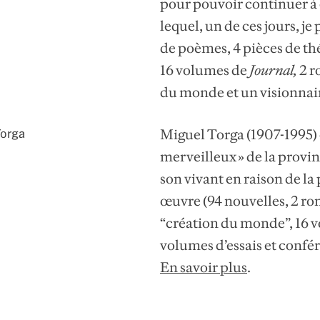
pour pouvoir continuer à c
lequel, un de ces jours, je
de poèmes, 4 pièces de th
16 volumes de
Journal
,
2 r
du monde et un visionnair
Miguel Torga (1907-1995) 
Torga
merveilleux » de la provi
son vivant en raison de la p
œuvre (94 nouvelles, 2 ro
“création du monde”, 16 vo
volumes d’essais et confé
En savoir plus
.