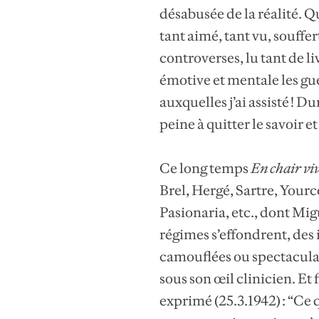
désabusée de la réalité. Qu
tant aimé, tant vu, souffer
controverses, lu tant de l
émotive et mentale les gue
auxquelles j’ai assisté ! 
peine à quitter le savoir 
Ce long temps
En chair vi
Brel, Hergé, Sartre, Yourc
Pasionaria, etc., dont Migu
régimes s’effondrent, des 
camouflées ou spectaculai
sous son œil clinicien. Et
exprimé (25.3.1942) : “Ce q