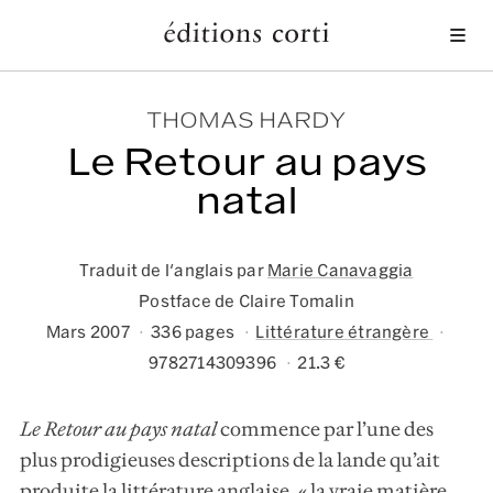
Me
THOMAS HARDY
Le Retour au pays
natal
Traduit de l'anglais par
Marie Canavaggia
Postface de Claire Tomalin
Mars 2007
336 pages
Littérature étrangère
9782714309396
21.3 €
Le Retour au pays natal
commence par l’une des
plus prodigieuses descriptions de la lande qu’ait
produite la littérature anglaise, « la vraie matière