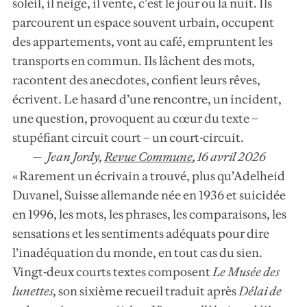
soleil, il neige, il vente, c’est le jour ou la nuit. Ils
parcourent un espace souvent urbain, occupent
des appartements, vont au café, empruntent les
transports en commun. Ils lâchent des mots,
racontent des anecdotes, confient leurs rêves,
écrivent. Le hasard d’une rencontre, un incident,
une question, provoquent au cœur du texte –
stupéfiant circuit court – un court-circuit.
Jean Jordy,
Revue Commune
,
16 avril 2026
« Rarement un écrivain a trouvé, plus qu’Adelheid
Duvanel, Suisse allemande née en 1936 et suicidée
en 1996, les mots, les phrases, les comparaisons, les
sensations et les sentiments adéquats pour dire
l’inadéquation du monde, en tout cas du sien.
Vingt-deux courts textes composent
Le Musée des
lunettes
,
son sixième recueil traduit après
Délai de