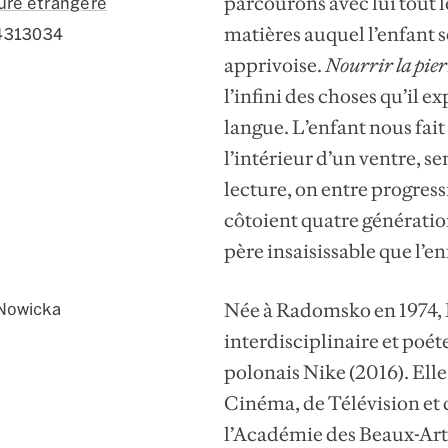
parcourons avec lui tout l
ture étrangère
matières auquel l’enfant s
4313034
apprivoise.
Nourrir la pier
l’infini des choses qu’il e
langue. L’enfant nous fait
l’intérieur d’un ventre, sen
lecture, on entre progres
côtoient quatre génératio
père insaisissable que l’en
Née à Radomsko en 1974, 
Nowicka
interdisciplinaire et poét
polonais Nike (2016). Ell
Cinéma, de Télévision et 
l’Académie des Beaux-Art