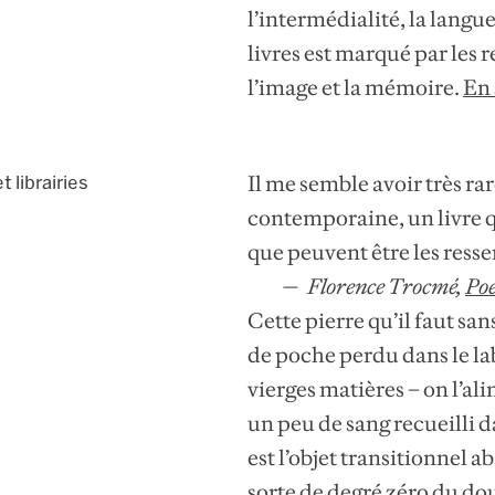
l’intermédialité, la langu
livres est marqué par les r
l’image et la mémoire.
En 
Il me semble avoir très ra
t librairies
contemporaine, un livre q
que peuvent être les resse
Florence Trocmé,
Poe
Cette pierre qu’il faut s
de poche perdu dans le lab
vierges matières – on l’al
un peu de sang recueilli d
est l’objet transitionnel a
sorte de degré zéro du dou