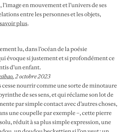
e, l’image en mouvement et l’univers de ses
elations entre les personnes et les objets,
savoir plus
.
rement lu, dans l’océan de la poésie
ui évoque si justement et si profondément ce
ntis d’un enfant.
sibao
,
2 octobre 2023
ans cesse nourrir comme une sorte de minotaure
yrinthe de ses sens, et qui réclame son lot de
imente par simple contact avec d’autres choses,
ans une coupelle par exemple –, cette pierre
bsolu, réduit à sa plus simple expression, une
dou, un doudou beckettien si l’on veut : un