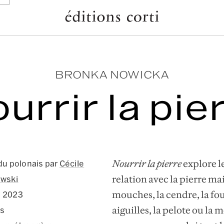
BRONKA NOWICKA
urrir la pie
Nourrir la pierre
explore l
du polonais par
Cécile
relation avec la pierre mais
owski
mouches, la cendre, la fou
e 2023
aiguilles, la pelote ou la 
s