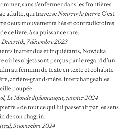
ommer, sans s’enfermer dans les frontières
e adulte, qui traverse
Nourrir la pierre
.
C’est
tre deux mouvements liés et contradictoires
de ce livre, à sa puissance rare.
,
Diacritik
,
7 décembre 2023
ents inattendus et inquiétants, Nowicka
e où les objets sont perçus par le regard d’un
lin au féminin de texte en texte et cohabite
ère, arrière-grand-mère, interchangeables
eille poupée.
ol,
Le Monde diplomatique
,
janvier 2024
ierre « de tout ce qui lui passerait par les sens
oin de son chagrin.
teral
,
5 novembre 2024