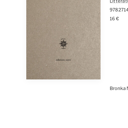
Littéra
978271
16 €
Bronka 