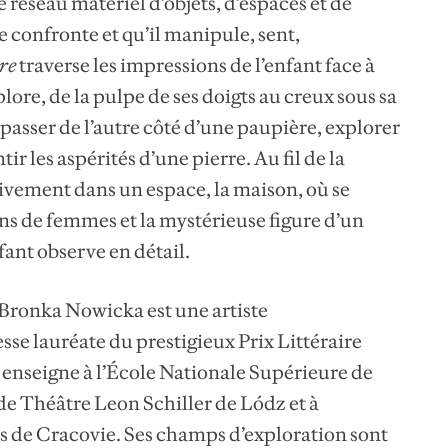
e réseau matériel d’objets, d’espaces et de
e confronte et qu’il manipule, sent,
re
traverse les impressions de l’enfant face à
xplore, de la pulpe de ses doigts au creux sous sa
 passer de l’autre côté d’une paupière, explorer
tir les aspérités d’une pierre. Au fil de la
sivement dans un espace, la maison, où se
ns de femmes et la mystérieuse figure d’un
fant observe en détail.
Bronka Nowicka est une artiste
esse lauréate du prestigieux Prix Littéraire
e enseigne à l’École Nationale Supérieure de
de Théâtre Leon Schiller de Lódz et à
s de Cracovie. Ses champs d’exploration sont