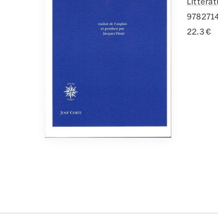
Littéra
978271
22.3 €