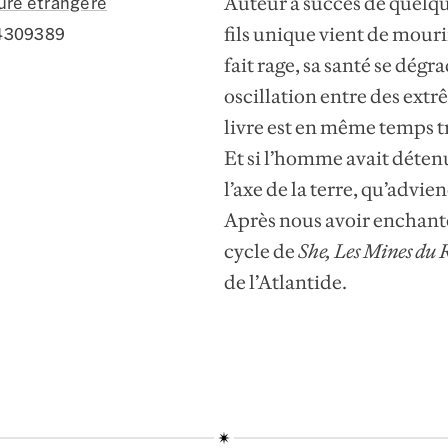
Auteur à succès de quelque
ture étrangère
fils unique vient de mouri
4309389
fait rage, sa santé se dégr
oscillation entre des extr
livre est en même temps t
Et si l’homme avait déten
l’axe de la terre, qu’adviend
Après nous avoir enchanté
cycle de
She
,
Les Mines du 
de l’Atlantide.