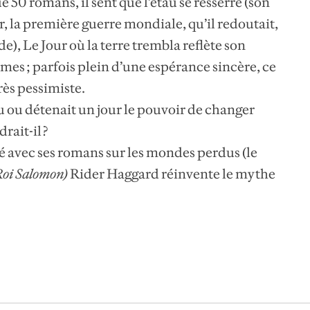
 50 romans, il sent que l’étau se resserre (son
r, la première guerre mondiale, qu’il redoutait,
ade), Le Jour où la terre trembla reflète son
êmes ; parfois plein d’une espérance sincère, ce
rès pessimiste.
u ou détenait un jour le pouvoir de changer
rait-il ?
 avec ses romans sur les mondes perdus (le
Roi Salomon
)
Rider Haggard réinvente le mythe