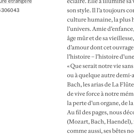
éclairé. Elle a illuminé sa
ture étrangère
son style. Il l’a toujours
4306043
culture humaine, la plus h
l’univers. Amie d’enfance
âge mûr et de sa vieilless
d’amour dont cet ouvrage 
l’histoire – l’histoire d’un
« Que serait notre vie sans
ou à quelque autre demi-a
Bach, les arias de La Flût
de vive force à notre mém
la perte d’un organe, de la
Au fil des pages, nous dé
(Mozart, Bach, Haendel), 
comme aussi, ses bêtes no