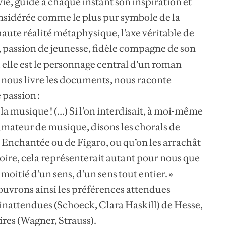
 vie, guidé à chaque instant son inspiration et
 considérée comme le plus pur symbole de la
aute réalité métaphysique, l’axe véritable de
, passion de jeunesse, fidèle compagne de son
e, elle est le personnage central d’un roman
nous livre les documents, nous raconte
e passion :
 la musique ! (…) Si l’on interdisait, à moi-même
mateur de musique, disons les chorals de
e Enchantée ou de Figaro, ou qu’on les arrachât
oire, cela représenterait autant pour nous que
 moitié d’un sens, d’un sens tout entier. »
couvrons ainsi les préférences attendues
inattendues (Schoeck, Clara Haskill) de Hesse,
ires (Wagner, Strauss).